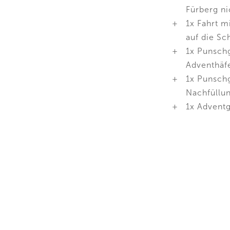
Fürberg ni
1x Fahrt 
auf die S
1x Punschg
Adventhäfe
1x Punschg
Nachfüllu
1x Advent