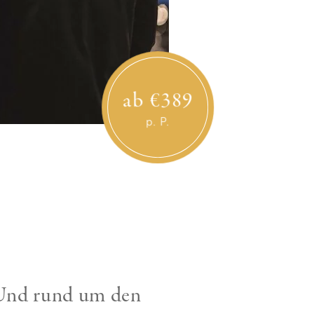
ab €389
p. P.
 Und rund um den