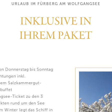
URLAUB IM FÜRBERG AM WOLFGANGSEE
INKLUSIVE IN
IHREM PAKET
Fürberg
on Donnerstag bis Sonntag
Gastgeber
Geschichte
Fischerei
Lage & Anreise
Zimmer & Suiten
tungen inkl.
Gutscheine
Impressionen
igem Salzkammergut-
Zimmer & Preise
Angebote
Inklusive & Infos
buffet
Anzahlung
ngsee-Ticket zu den 3
kten rund um den See
m Winter legt das Schiff in