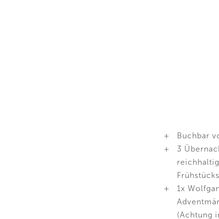
Buchbar v
3 Übernach
reichhalt
Frühstücks
1x Wolfga
Adventmär
(Achtung i