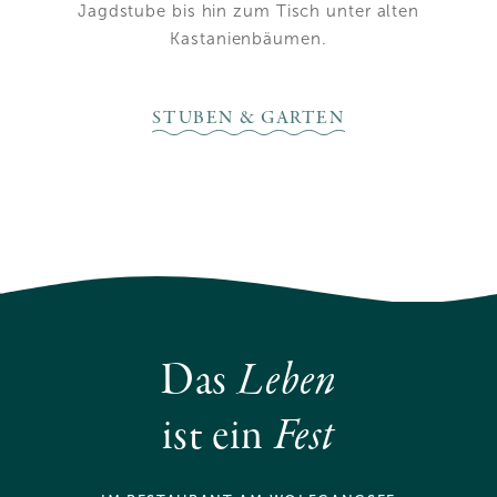
Jagdstube bis hin zum Tisch unter alten
Region.
Kastanienbäumen.
STUBEN & GARTEN
Das
Leben
ist ein
Fest