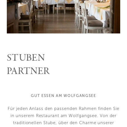
Fürberg
Gastgeber
Geschichte
Fischerei
Zimmer & Suiten
Lage & Anreise
Gutscheine
Impressionen
Zimmer & Preise
Angebote
Inklusive & Infos
Restaurant
Anzahlung
A la Carte
Produzenten
Stuben & Garten
STUBEN
Öffnungszeiten
PARTNER
Erholung
Wolfgangsee
Fürbergbucht
Barfußpfad
Aktiv
Sauna
GUT ESSEN AM WOLFGANGSEE
Sommer
Winter
Kultur
Seminare
Für jeden Anlass den passenden Rahmen finden Sie
Das Salzkammergut ist einfach wunderschön. Und
Räumlichkeiten
Seminarpauschalen
unsere regionalen Partner sind echt lässig. Sie teilen
in unserem Restaurant am Wolfgangsee. Von der
Aktivitäten
mit uns die Liebe zur und den Respekt vor unserer
traditionellen Stube, über den Charme unserer