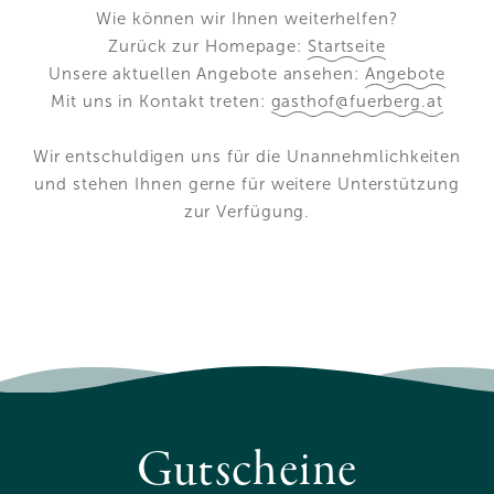
Wie können wir Ihnen weiterhelfen?
Zurück zur Homepage:
Startseite
Unsere aktuellen Angebote ansehen:
Angebote
Mit uns in Kontakt treten:
gasthof
@
fuerberg.at
Fürberg
Wir entschuldigen uns für die Unannehmlichkeiten
Gastgeber
Geschichte
Fischerei
Zimmer & Suiten
und stehen Ihnen gerne für weitere Unterstützung
Lage & Anreise
Gutscheine
Impressionen
zur Verfügung.
Zimmer & Preise
Angebote
Inklusive & Infos
Restaurant
Anzahlung
A la Carte
Produzenten
Stuben & Garten
Erholung
Öffnungszeiten
Wolfgangsee
Fürbergbucht
Barfußpfad
Aktiv
Sauna
Sommer
Winter
Kultur
Seminare
Räumlichkeiten
Seminarpauschalen
Aktivitäten
Gutscheine